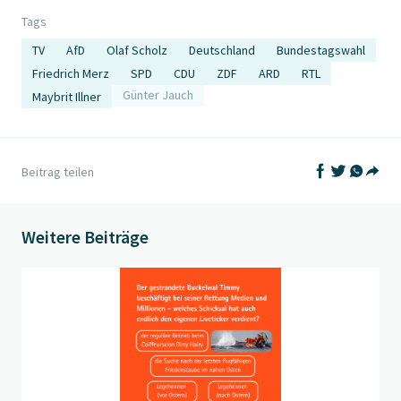
Tags
TV
AfD
Olaf Scholz
Deutschland
Bundestagswahl
Friedrich Merz
SPD
CDU
ZDF
ARD
RTL
Maybrit Illner
Günter Jauch
Auf Facebook t
Auf Twitter
Auf What
Beitrag teilen
Teil
Weitere Beiträge
Beitrag "
Frage der Woche - Liveticker
" öffnen