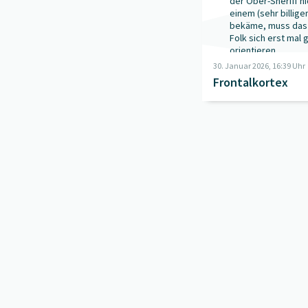
der Ober-Sheriff ni
einem (sehr billige
bekäme, muss das
Folk sich erst mal 
orientieren ...
30. Januar 2026, 16:39 Uhr
Frontalkortex