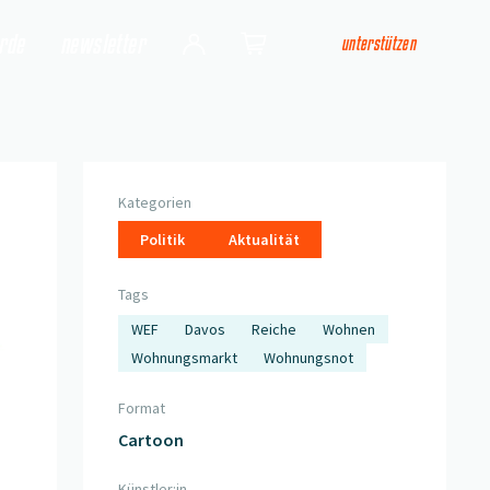
arde
newsletter
unterstützen
Login
Shop
Kategorien
Politik
Aktualität
Tags
WEF
Davos
Reiche
Wohnen
Wohnungsmarkt
Wohnungsnot
Format
Cartoon
Künstler:in