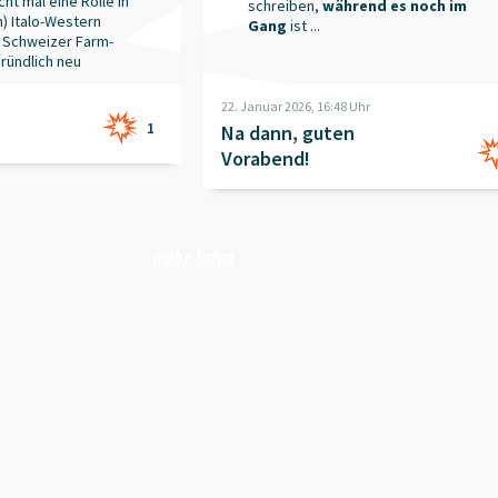
cht mal eine Rolle in
schreiben,
während es noch im
n) Italo-Western
Gang
ist ...
 Schweizer Farm-
gründlich neu
22. Januar 2026, 16:48 Uhr
1
Na dann, guten
Vorabend!
mehr laden