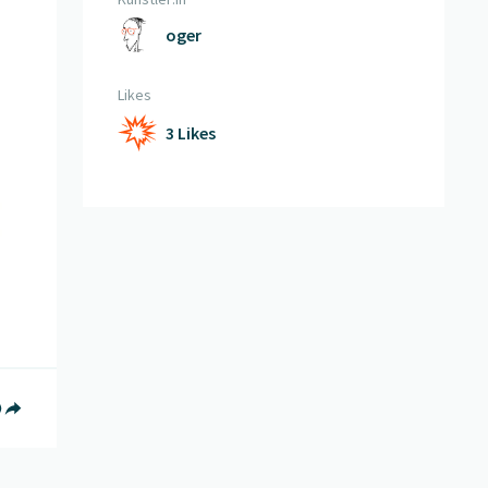
oger
Likes
3 Likes
book teilen
witter teilen
f Whatsapp teilen
Teilen