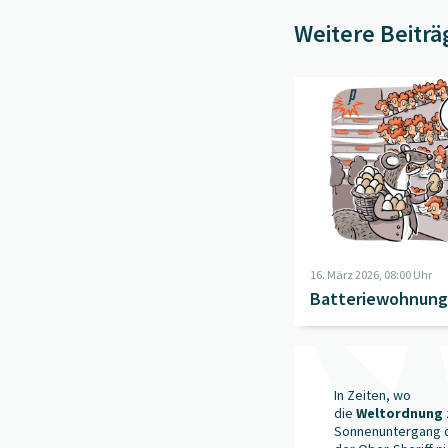
Weitere Beiträ
Beitrag "
Batteriewoh
16. März 2026, 08:00 Uhr
Batteriewohnun
Beitrag "
Frontalkorte
In Zeiten, wo
die
Weltordnung
Sonnenuntergang 