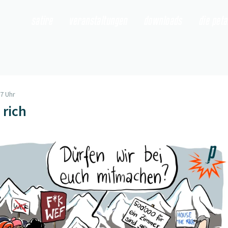
satire
veranstaltungen
downloads
die pet
07 Uhr
 rich