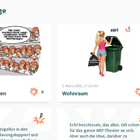
ge
nungen
" öffnen
Beitrag "
Wohnraum
" öffnen
2. März 2026, 17:13 Uhr
0
gen
Wohnraum
x
" öffnen
Beitrag "
Na dann, guten Vorabend!
" öf
Echt beschissen, das alles. Gilt schon
zügellos in den
für das ganze WEF-Theater an sich.
davongaloppiert und
Aber auch die Idee, darüber zu