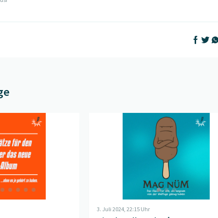
Auf Face
Auf T
Au
ge
er das neue Taylor-Swift-Album
Beitrag "
" öffnen
Die aktuellen Glacé-Hits
" öff
3. Juli 2024, 22:15 Uhr