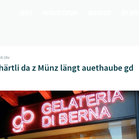
satire
veranstaltungen
downloads
die pet
36 Uhr
Chärtli da z Münz längt auethaube gd