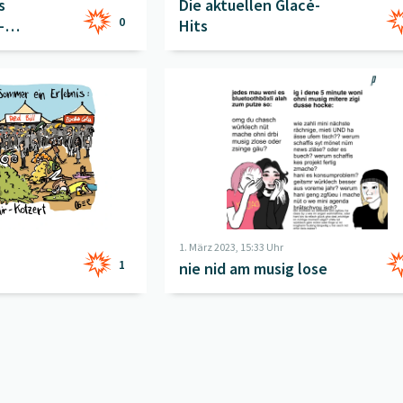
s
Die aktuellen Glacé-
0
-
Hits
r
" öffnen
Beitrag "
nie nid am musig lose
" öffnen
1. März 2023, 15:33 Uhr
1
nie nid am musig lose