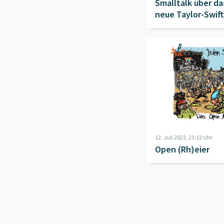
Smalltalk über da
neue Taylor-Swift
Album
Beitrag "
Open (Rh)eie
12. Juli 2023, 23:12 Uhr
Open (Rh)eier