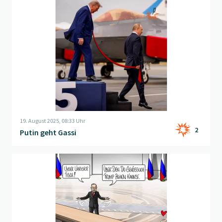
Beitrag "
Putin geht Gassi
" öffnen
19. August 2025, 08:33 Uhr
2
Putin geht Gassi
Beitrag "
Tischlerei Putin
" öffnen