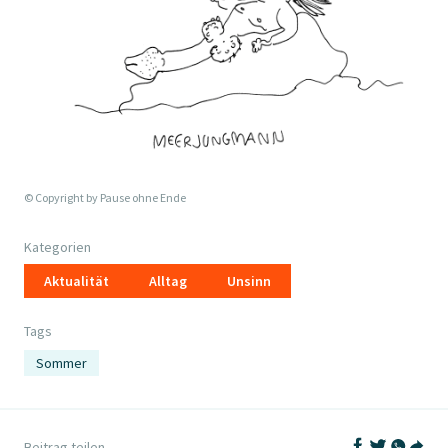
© Copyright by
Pause ohne Ende
Kategorien
Aktualität
Alltag
Unsinn
Tags
Sommer
Auf Facebook t
Auf Twitter
Auf What
Beitrag teilen