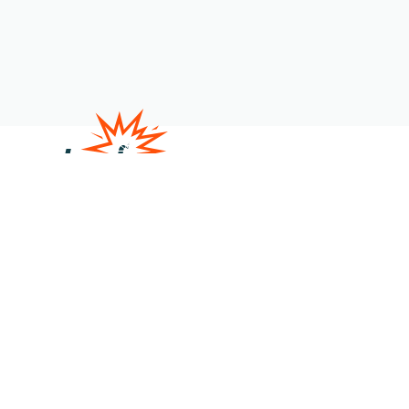
Satire
Veranstaltungen
Über uns
Kontakt
Shop
Member werden
Gönner:in werden