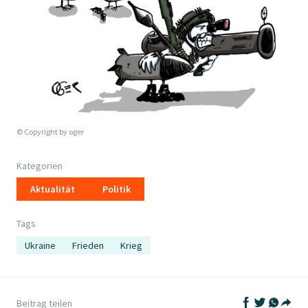
© Copyright by
oger
Kategorien
Aktualität
Politik
Tags
Ukraine
Frieden
Krieg
Auf Facebook t
Auf Twitter
Auf What
Beitrag teilen
Teil