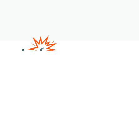
Satire
Veranstaltungen
Über uns
Kontakt
Shop
Member werden
Gönner:in werden
Spenden