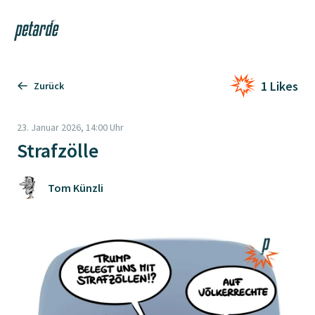
Login
Shop
Navi
Zur Startseite
1 Likes
Zurück
23. Januar 2026, 14:00 Uhr
Strafzölle
Tom Künzli