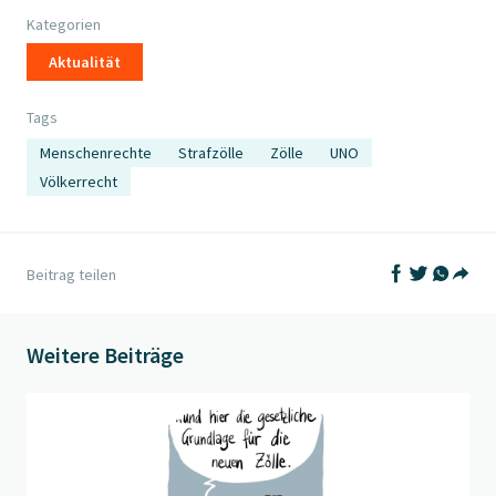
Kategorien
Aktualität
Tags
Menschenrechte
Strafzölle
Zölle
UNO
Völkerrecht
Auf Facebook t
Auf Twitter
Auf What
Beitrag teilen
Teil
Weitere Beiträge
Beitrag "
Juristischer Rückhalt
" öffnen