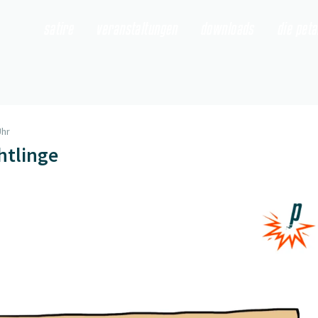
satire
veranstaltungen
downloads
die pet
Uhr
htlinge