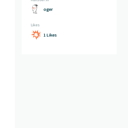
oger
Likes
1 Likes