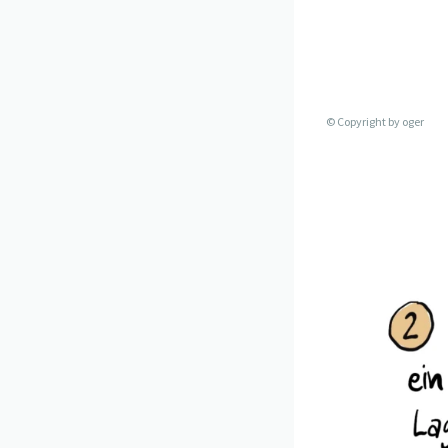
© Copyright by
oger