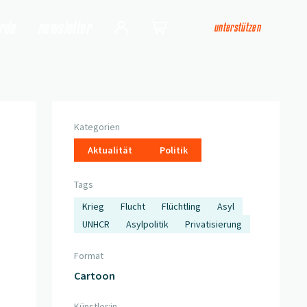
arde
newsletter
unterstützen
Login
Shop
Kategorien
Aktualität
Politik
Tags
Krieg
Flucht
Flüchtling
Asyl
UNHCR
Asylpolitik
Privatisierung
Format
Cartoon
Künstler:in